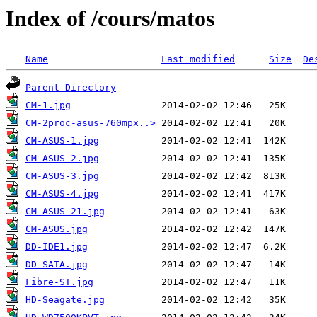
Index of /cours/matos
Name
Last modified
Size
De
Parent Directory
CM-1.jpg
CM-2proc-asus-760mpx..>
CM-ASUS-1.jpg
CM-ASUS-2.jpg
CM-ASUS-3.jpg
CM-ASUS-4.jpg
CM-ASUS-21.jpg
CM-ASUS.jpg
DD-IDE1.jpg
DD-SATA.jpg
Fibre-ST.jpg
HD-Seagate.jpg