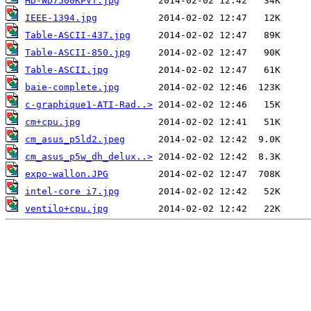
HD-WD7500KPVT.jpg
IEEE-1394.jpg
Table-ASCII-437.jpg
Table-ASCII-850.jpg
Table-ASCII.jpg
baie-complete.jpg
c-graphique1-ATI-Rad..>
cm+cpu.jpg
cm_asus_p5ld2.jpeg
cm_asus_p5w_dh_delux..>
expo-wallon.JPG
intel-core i7.jpg
ventilo+cpu.jpg